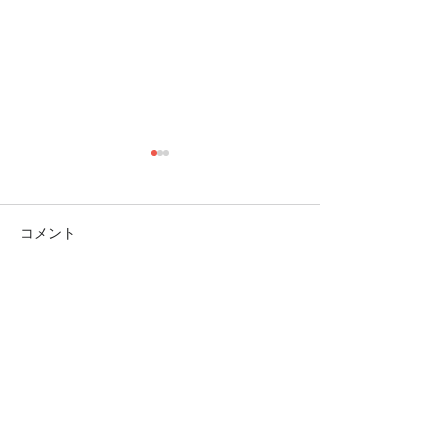
コメント
テレビ大量入荷です！！
コメントを追加…
電動工具続々入
ます！
TOP